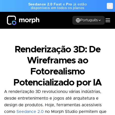
Seedance 2.0 Fast
e
Pro
já estão
disponíveis em todos os planos
Português
Renderização 3D: De
Wireframes ao
Fotorealismo
Potencializado por IA
A renderização 3D revolucionou várias indústrias,
desde entretenimento e jogos até arquitetura e
design de produtos. Hoje, ferramentas acessíveis
como
Seedance 2.0
no Morph Studio permitem que