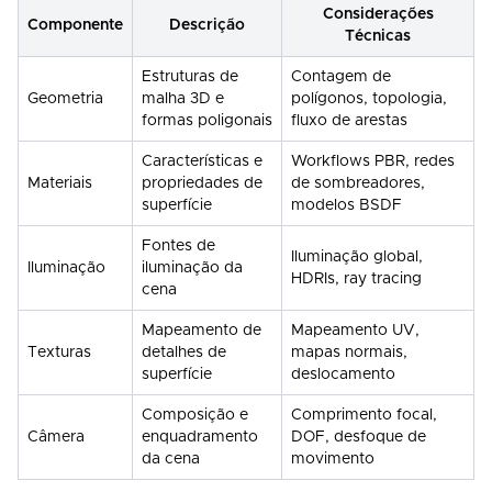
Considerações
Componente
Descrição
Técnicas
Estruturas de
Contagem de
Geometria
malha 3D e
polígonos, topologia,
formas poligonais
fluxo de arestas
Características e
Workflows PBR, redes
Materiais
propriedades de
de sombreadores,
superfície
modelos BSDF
Fontes de
Iluminação global,
Iluminação
iluminação da
HDRIs, ray tracing
cena
Mapeamento de
Mapeamento UV,
Texturas
detalhes de
mapas normais,
superfície
deslocamento
Composição e
Comprimento focal,
Câmera
enquadramento
DOF, desfoque de
da cena
movimento