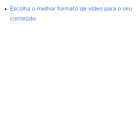
Escolha o melhor formato de vídeo para o seu
conteúdo
Claymation: Uma Jornada Pelo Tempo e
Nostalgia
Comece a criar agora
Entre no seu fluxo criativo com Morph Studio —
da geração focada com AI ao storytelling visual
sem limites.