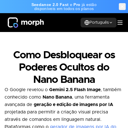
Seedance 2.0 Fast
e
Pro
já estão
disponíveis em todos os planos
Português
Como Desbloquear os
Poderes Ocultos do
Nano Banana
O Google revelou o
Gemini 2.5 Flash Image
, também
conhecido como
Nano Banana
, uma ferramenta
avançada de
geração e edição de imagens por IA
projetada para permitir a criação visual precisa
através de comandos em linguagem natural.
Plataformas como o
gerador de imagens por IA do