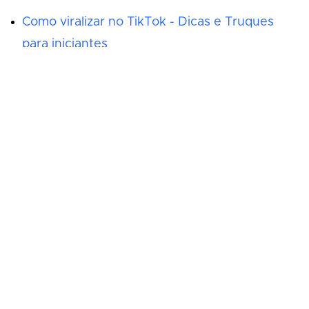
Como viralizar no TikTok - Dicas e Truques
para iniciantes
Como criar Reels no Instagram
Como ganhar dinheiro no TikTok em 2024
Como trabalhar com vídeos no Discord
Artigos relacionados
Como viralizar no TikTok - Dicas e truques
para iniciantes
Como fazer Reels no Instagram
Como ganhar dinheiro no TikTok em 2024
Como trabalhar com vídeos no Discord