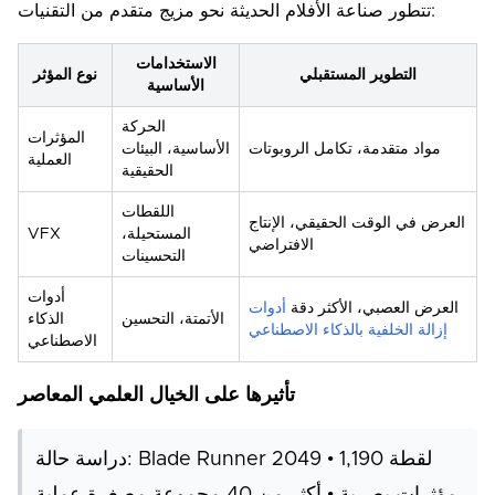
تتطور صناعة الأفلام الحديثة نحو مزيج متقدم من التقنيات:
الاستخدامات
التطوير المستقبلي
نوع المؤثر
الأساسية
الحركة
المؤثرات
مواد متقدمة، تكامل الروبوتات
الأساسية، البيئات
العملية
الحقيقية
اللقطات
العرض في الوقت الحقيقي، الإنتاج
المستحيلة،
VFX
الافتراضي
التحسينات
أدوات
العرض العصبي، الأكثر دقة
أدوات
الأتمتة، التحسين
الذكاء
إزالة الخلفية بالذكاء الاصطناعي
الاصطناعي
تأثيرها على الخيال العلمي المعاصر
دراسة حالة: Blade Runner 2049 • 1,190 لقطة
مؤثرات بصرية • أكثر من 40 مجموعة مصغرة عملية