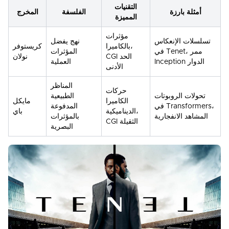
التقنيات
أمثلة بارزة
الفلسفة
المخرج
المميزة
مؤثرات
تسلسلات الإنعكاس
نهج يفضل
بالكاميرا،
كريستوفر
في Tenet، ممر
المؤثرات
CGI الحد
نولان
Inception الدوار
العملية
الأدنى
المناظر
حركات
تحولات الروبوتات
الطبيعية
الكاميرا
مايكل
في Transformers،
المدفوعة
الديناميكية،
باي
المشاهد الانفجارية
بالمؤثرات
CGI الثقيلة
البصرية