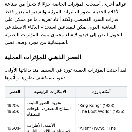
عوالم أخرى، أصبحت المؤثرات الخاصة جزءًا لا يتجزأ من صناعة
الأفلام الحديثة. تطور التأثيرات المرئية والفيديو لم يعزز فقط
قدرات السرد القصصي ولكنه أعاد تعريف ما هو ممكن على
الشاشة. اليوم، يمكن للمبدعين استخدام الذكاء الاصطناعي
لتحويل النص إلى فيديو لإنشاء محتوى بنمط المؤثرات البصرية
السينمائية من مجرد وصف نصي.
العصر الذهبي للمؤثرات العملية
لقد أحدثت المؤثرات العملية ثورة في السينما منذ بداياتها الأولى.
دعونا نستكشف تطورها وتأثيرها:
أمثلة بارزة
الابتكارات الرئيسية
العصر
تحريك الصور الثابتة،
1920s-
"King Kong" (1933),
النماذج المصغرة، اللوحات
1950s
"The Lost World" (1925)
المطفأة
الأتمتة، الأطراف
1960s-
"Alien" (1979), "The
الاصطناعية، الألعاب النارية