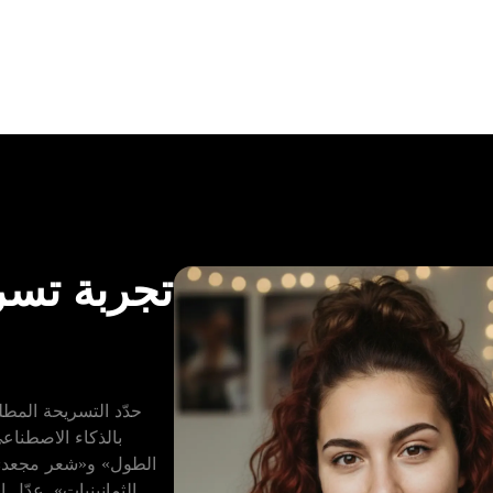
تجربة تسر
حدّد التسريحة المط
بالذكاء الاصطنا
الطول» و«شعر مجعد»
الثمانينيات». عدّل