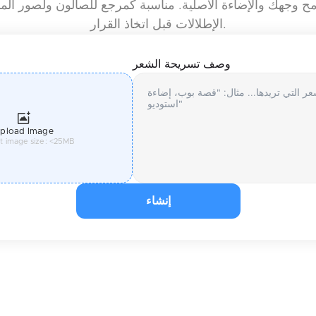
مح وجهك والإضاءة الأصلية. مناسبة كمرجع للصالون ولصور ال
الإطلالات قبل اتخاذ القرار.
وصف تسريحة الشعر
pload Image
t image size: <25MB
إنشاء