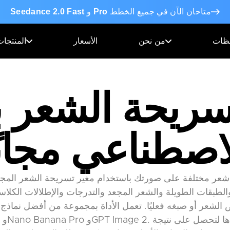
متاحان الآن في جميع الخطط
Pro
و
Seedance 2.0 Fast
حظات
من نحن
الأسعار
المنتجات
سريحة الشعر با
اصطناعي مجانً
عر مختلفة على صورتك باستخدام مغير تسريحة الشعر المجان
لطبقات الطويلة والشعر المجعد والتدرجات والإطلالات الكلاس
لشعر أو صبغه فعليًا. تعمل الأداة بمجموعة من أفضل نماذج الذكاء الا