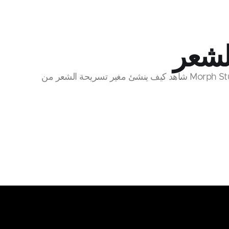
لشعر
شاهد كيف ينشئ مغير تسريحة الشعر من Morph Studio تحولات طبيعية وواقعية: تسريحات لطيفة، قصات قصيرة، إطلالات للرجال والنساء، أنماط ريترو 70/80، مع الحفاظ