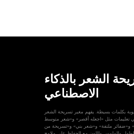
يحة الشعر بالذكاء
الاصطناعي
لوبة بكلمات بسيطة. يفهم مغير تسريحة الشعر
عي تعليمات مثل «اجعله أقصر» و«شعر متوسط
 و«ضفائر ملتفة» و«شعر بني» و«تسريحة من
 الطول والملمس واللون مع الحفاظ على ملامح