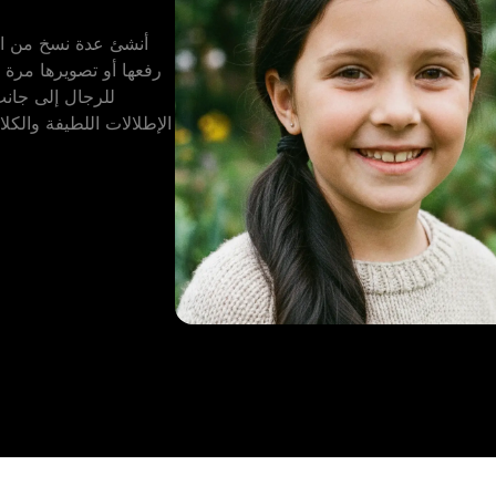
أنشئ عدة نسخ من ال
رفعها أو تصويرها مر
للرجال إلى جان
الإطلالات اللطيفة والكل