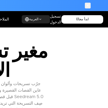
تسجيل
الملا
ابدأ مجانًا
العربية
الدخول
مغير ت
ال
جرّب تسريحات وألوان ش
عاين القصات القصيرة وا
قبل قص ا