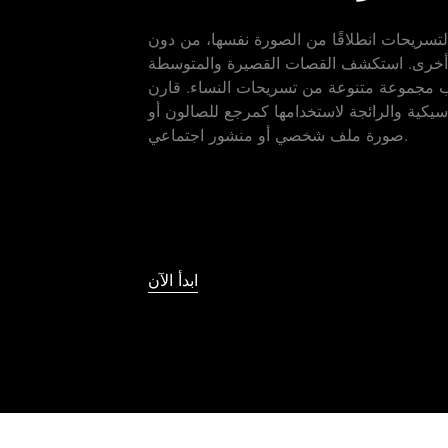
تسريحات انطلاقًا من الصورة نفسها، من دون
ة أخرى. استكشف القصات القصيرة والمتوسطة
ب مجموعة متنوعة من تسريحات النساء. قارن
اسيكية والرائجة لاستخدامها كمرجع للصالون أو
صورة ملف شخصي أو منشور اجتماعي.
ابدأ الآن