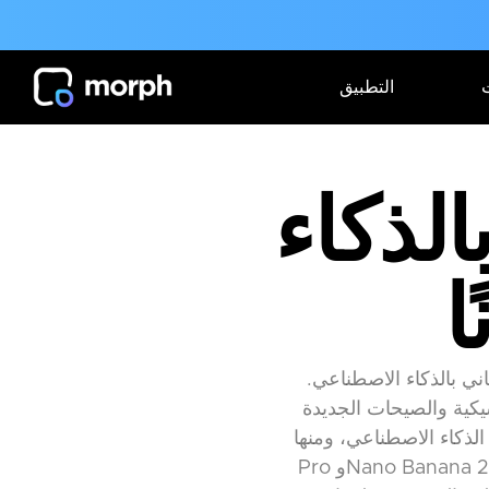
التطبيق
لذكاء
ا
ي بالذكاء الاصطناعي.
يكية والصيحات الجديدة
صطناعي، ومنها Seedream 5.0
Pro وNano Banana 2 وNano Banana Pro وGPT Image 2. صِف التسريحة التي تريدها لتحصل على نتيجة