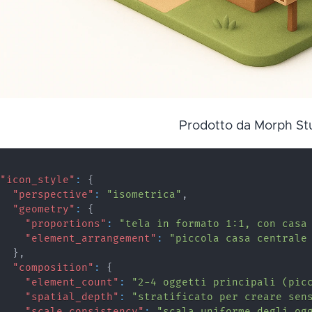
Prodotto da Morph St
"icon_style"
:
{
"perspective"
:
"isometrica"
,
"geometry"
:
{
"proportions"
:
"tela in formato 1:1, con casa
"element_arrangement"
:
"piccola casa centrale
}
,
"composition"
:
{
"element_count"
:
"2-4 oggetti principali (pic
"spatial_depth"
:
"stratificato per creare sen
"scale_consistency"
:
"scala uniforme degli og