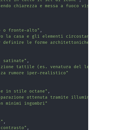
nendo chiarezza e messa a fuoco visiva"
o o fronte-alto"
,
ro la casa e gli elementi circostanti"
,
r definire le forme architettoniche"
a satinate"
,
azione tattile (es. venatura del legno, tegole del
nza rumore iper-realistico"
ne in stile octane"
,
eparazione ottenuta tramite illuminazione e profon
on minimi ingombri"
e"
,
 contrasto"
,