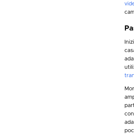
vid
cam
Pa
Ini
cas
ada
util
tra
Mor
amp
par
con
adat
poc