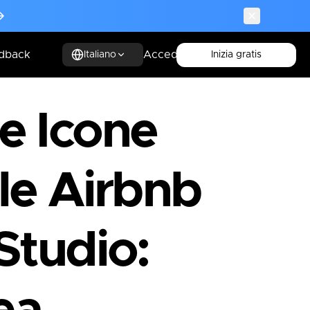
dback
Accedi
Inizia gratis
Italiano
e Icone
ile Airbnb
Studio: