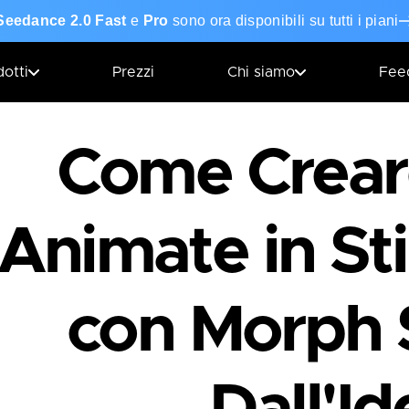
Seedance 2.0 Fast
e
Pro
sono ora disponibili su tutti i piani
otti
Prezzi
Chi siamo
Fee
Come Crear
Animate in St
con Morph 