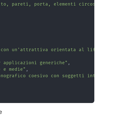
tto, pareti, porta, elementi circostanti) per migl
 con un'attrattiva orientata al lifestyle o domest
r applicazioni generiche"
,
e e medie"
,
onografico coesivo con soggetti intercambiabili co
e