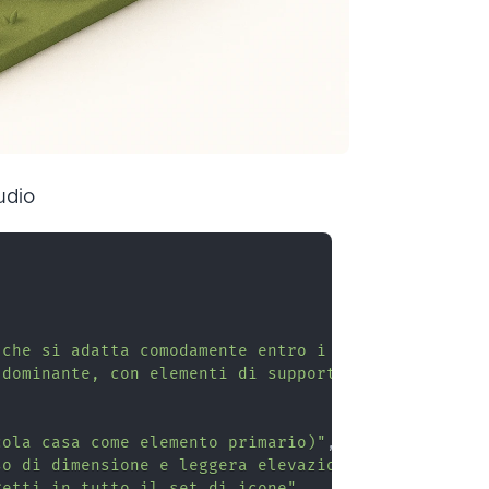
udio
 che si adatta comodamente entro i margini"
,
 dominante, con elementi di supporto come alberi, 
cola casa come elemento primario)"
,
so di dimensione e leggera elevazione"
,
getti in tutto il set di icone"
,