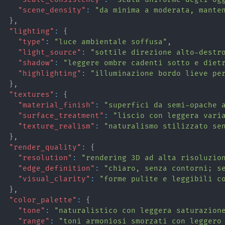
"scene_density"
:
"da minima a moderata, mante
}
,
"lighting"
:
{
"type"
:
"luce ambientale soffusa"
,
"light_source"
:
"sottile direzione alto-destr
"shadow"
:
"leggere ombre cadenti sotto e diet
"highlighting"
:
"illuminazione bordo lieve pe
}
,
"textures"
:
{
"material_finish"
:
"superfici da semi-opache 
"surface_treatment"
:
"liscio con leggera vari
"texture_realism"
:
"naturalismo stilizzato se
}
,
"render_quality"
:
{
"resolution"
:
"rendering 3D ad alta risoluzio
"edge_definition"
:
"chiaro, senza contorni; s
"visual_clarity"
:
"forme pulite e leggibili c
}
,
"color_palette"
:
{
"tone"
:
"naturalistico con leggera saturazion
"range"
:
"toni armoniosi smorzati con leggero