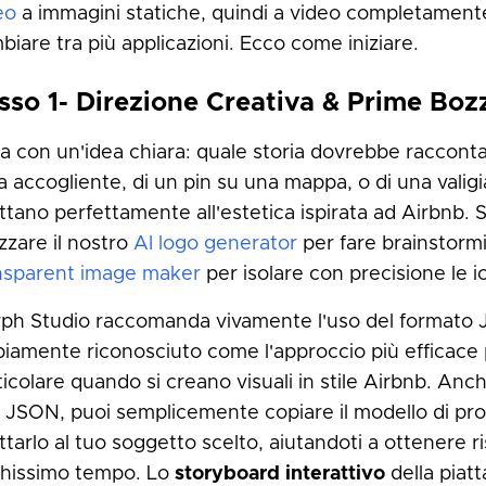
eo
a immagini statiche, quindi a video completamente 
biare tra più applicazioni. Ecco come iniziare.
sso 1- Direzione Creativa & Prime Boz
zia con un'idea chiara: quale storia dovrebbe raccontar
a accogliente, di un pin su una mappa, o di una valigi
ttano perfettamente all'estetica ispirata ad Airbnb. 
izzare il nostro
AI logo generator
per fare brainstormi
nsparent image maker
per isolare con precisione le 
ph Studio raccomanda vivamente l'uso del formato J
iamente riconosciuto come l'approccio più efficace 
ticolare quando si creano visuali in stile Airbnb. A
 JSON, puoi semplicemente copiare il modello di pro
tarlo al tuo soggetto scelto, aiutandoti a ottenere risul
hissimo tempo. Lo
storyboard interattivo
della piat