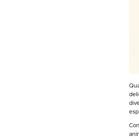
Qua
del
div
espl
Con
ani