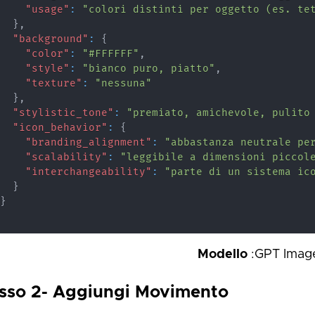
"usage"
:
"colori distinti per oggetto (es. te
}
,
"background"
:
{
"color"
:
"#FFFFFF"
,
"style"
:
"bianco puro, piatto"
,
"texture"
:
"nessuna"
}
,
"stylistic_tone"
:
"premiato, amichevole, pulito
"icon_behavior"
:
{
"branding_alignment"
:
"abbastanza neutrale pe
"scalability"
:
"leggibile a dimensioni piccol
"interchangeability"
:
"parte di un sistema ic
}
}
Modello
:GPT Imag
sso 2- Aggiungi Movimento