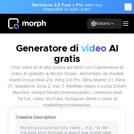
Seedance 2.0 Fast
e
Pro
sono ora
disponibili su tutti i piani
Italiano
Generatore di
video
AI
gratis
Crea video AI di alta qualità dal testo con il generatore di
video AI gratuito di Morph Studio. Alimentato da modelli
leader inclusi Wan 2.6, Kling 2.6 Pro, Kling Master 2.1, Kling
O1, Seedance, Sora 2, Veo 3, MiniMax Hailuo e Luma Dream
Machine. Genera filmati cinematografici, contenuti virali
TikTok, video YouTube, Instagram Reels e video di
marketing professionali.
Creative Description