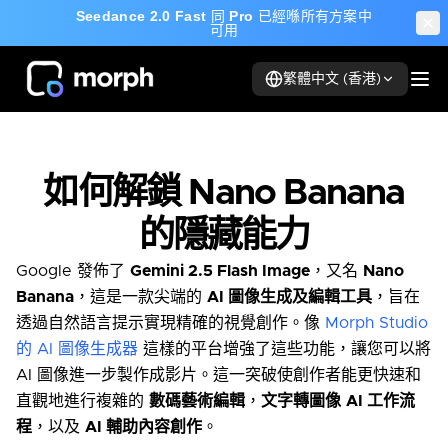
Seedance 2.0 Fast
同
Pro
已經喺所有方案中
可用
繁體中文 (香港)
如何解鎖 Nano Banana
的隱藏能力
Google 發佈了
Gemini 2.5 Flash Image
，又名
Nano
Banana
，這是一款尖端的
AI 圖像生成及編輯工具
，旨在
透過自然語言提示實現精確的視覺創作。像
Morph Studio
的 AI 圖像生成器
這樣的平台增強了這些功能，讓您可以將
AI 圖像進一步製作成影片。這一突破使創作者能更快速和
直觀地進行複雜的
數碼藝術編輯
，
文字轉圖像
AI 工作流
程
，以及
AI 輔助內容創作
。