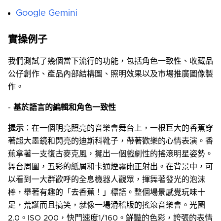
Google Gemini
實操例子
我們測試了幾個當下流行的功能，包括角色一致性、收藏品
公仔創作、產品內部結構圖、照明效果以及市場推廣圖像製
作。
-
基於語言的編輯和角色一致性
提示
：在一個明亮照亮的音樂會舞台上，一根巨大的香蕉穿
著超大墨鏡和閃亮的迪斯科靴子，帶著歡樂的心情表演。香
蕉拿著一支復古麥克風，擺出一個戲劇性的搖滾明星姿勢。
舞台周圍，五彩的紙屑和卡通煙霧砲正射出。在背景中，可
以看到一大群歡呼的全息機器人觀眾，揮舞著發光的泡沫
棒，舉著有趣的「去香蕉！」標語。整個場景感覺玩味十
足，荒誕而且搞笑，就像一場滑稽版的搖滾音樂會。光圈
2.0。ISO 200，快門速度1/160。鮮豔的色彩，誇張的表情