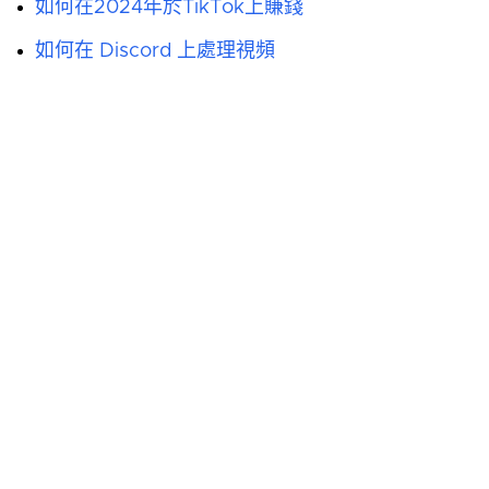
如何在2024年於TikTok上賺錢
如何在 Discord 上處理視頻
立即開始創作
與 Morph Studio 一起進入創作流程——由專注的
AI 生成到無限的視覺故事創作。