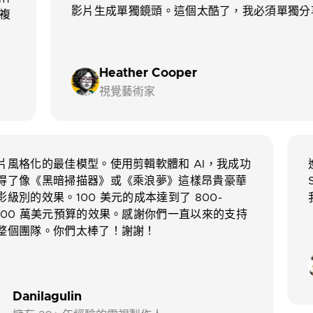
影
者創造心流狀態。使用 @morphaistudio 在複
雜圖案上保持良好一致性。
Aashay Singh
視覺藝術家
我成功
進展順利——我能夠使用網頁上的 Morph
豪華
Studio 模型為一個項目製作一些鏡頭，這是
我在其他地方無法實現的，這非常重要。
支持
Michael Finney
AI 電影製作人 & 藝術家