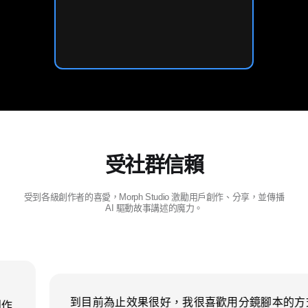
受社群信賴
受到各級創作者的喜愛，Morph Studio 激勵用戶創作、分享，並傳播
AI 驅動故事講述的魔力。
到目前為止很喜歡這個工作流程。這就是未
到
來。將所有 AI 工具整合在一個屋簷下，為創作