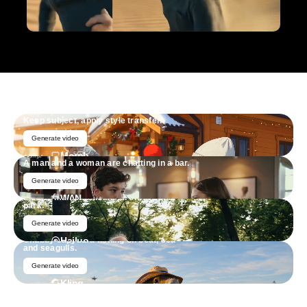
Prompt
Keep subject, apply style transfer.
Generate video
Morph
Prompt
A man and a woman are chatting in a bar.
Generate video
Prompt
Elderly man practicing tai chi in sunlit
WAN
park.
Generate video
Prompt
Chubby capybara fishing on boat, sea
Hailuo
and seagulls.
Generate video
Kling