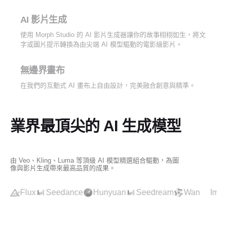
AI 影片生成
使用 Morph Studio 的 AI 影片生成器讓你的故事栩栩如生，將文
字或圖片提示轉換為由尖端 AI 模型驅動的電影級影片。
無邊界畫布
在我們的互動式 AI 畫布上自由設計，完美融合創意與精準。
業界最頂尖的 AI 生成模型
由 Veo、Kling、Luma 等頂級 AI 模型精選組合驅動，為圖
像與影片生成帶來最高品質的成果。
y
Luma
Flux
Seedance
Hunyuan
Seedream
Wan