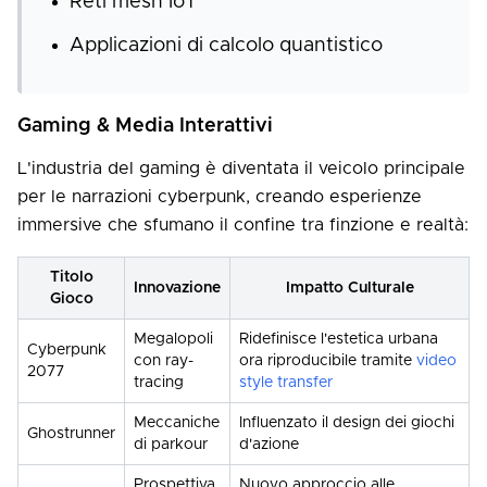
Reti mesh IoT
Applicazioni di calcolo quantistico
Gaming & Media Interattivi
L'industria del gaming è diventata il veicolo principale
per le narrazioni cyberpunk, creando esperienze
immersive che sfumano il confine tra finzione e realtà:
Titolo
Innovazione
Impatto Culturale
Gioco
Megalopoli
Ridefinisce l'estetica urbana
Cyberpunk
con ray-
ora riproducibile tramite
video
2077
tracing
style transfer
Meccaniche
Influenzato il design dei giochi
Ghostrunner
di parkour
d'azione
Prospettiva
Nuovo approccio alle