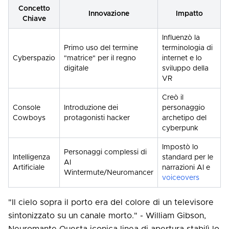
Concetto
Innovazione
Impatto
Chiave
Influenzò la
Primo uso del termine
terminologia di
Cyberspazio
"matrice" per il regno
internet e lo
digitale
sviluppo della
VR
Creò il
Console
Introduzione dei
personaggio
Cowboys
protagonisti hacker
archetipo del
cyberpunk
Impostò lo
Personaggi complessi di
Intelligenza
standard per le
AI
Artificiale
narrazioni AI e
Wintermute/Neuromancer
voiceovers
"Il cielo sopra il porto era del colore di un televisore
sintonizzato su un canale morto." - William Gibson,