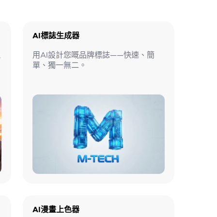
AI標誌生成器
視
用AI設計您嘅品牌標誌——快速、簡
單、獨一無二。
AI漫畫上色器