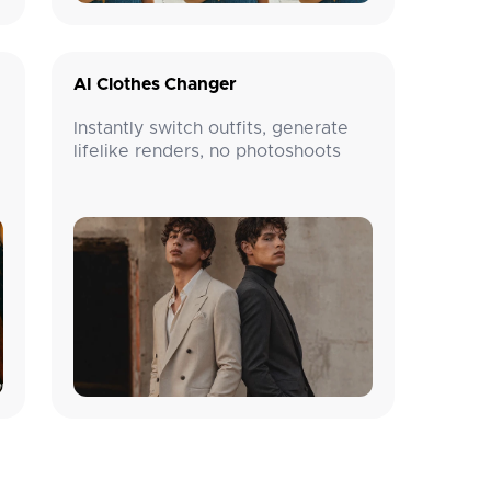
AI Clothes Changer
片
Instantly switch outfits, generate
lifelike renders, no photoshoots