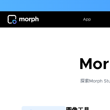
App
Mor
探索Morph 