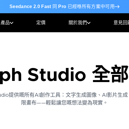
Seedance 2.0 Fast
同
Pro
已經喺所有方案中可用
產品
定價
關於我們
意見回
ph Studio 
Studio提供嘅所有AI創作工具：文字生成圖像、AI影片
限畫布——輕鬆讓您嘅想法變為現實。