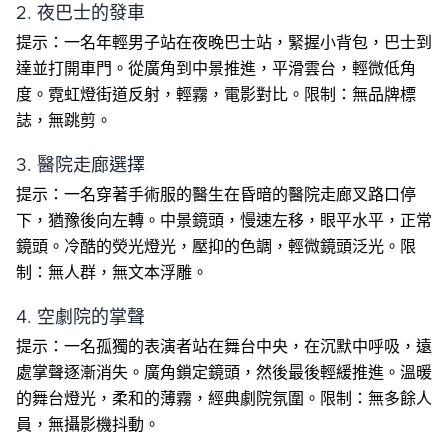
2. 夜巴士的發車
提示：一名年輕男子站在夜晚巴士站，緊握小背包，巴士到
達並打開車門。從廣角到中景推進，平滑雲台，輕微低角
度。霓虹燈街道反射，輕霧，電影對比。限制：無品牌標
誌，無跳剪。
3. 醫院走廊選擇
提示：一名穿著手術服的醫生在昏暗的醫院走廊叉路口停
下，猶豫後向左轉。中景鏡頭，慢速左移，眼平水平，正常
鏡頭。冷酷的熒光燈光，壓抑的色調，輕微鏡頭泛光。限
制：無人群，無文本浮雕。
4. 空劇院的掌聲
提示：一名孤獨的表演者站在舞台中央，在沉默中呼吸，遠
處掌聲逐漸消失。廣角鎖定鏡頭，然後最後輕緩推進。溫暖
的舞台燈光，柔和的薄霧，經典劇院氛圍。限制：無多餘人
員，無攝影機抖動。