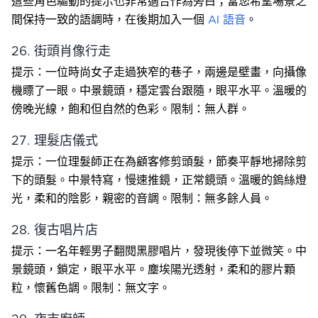
這些角色驅動的提示也非常適合作為旁白；當您希望場景之
間保持一致的語調時，在後期加入一個
AI 語音
。
26. 街頭肖像行走
提示：一位時尚女子走過狹窄的巷子，兩邊是壁畫，向攝像
機瞟了一眼。中景鏡頭，穩定雲台跟隨，眼平水平。溫暖的
傍晚光線，飽和但自然的色彩。限制：無人群。
27. 理髮店儀式
提示：一位理髮師正在為顧客修剪頭髮，節奏平靜地掃除剪
下的頭髮。中景特寫，慢速推鏡，正常鏡頭。溫暖的鎢絲燈
光，柔和的陰影，親密的音調。限制：無多餘人員。
28. 復古唱片店
提示：一名年輕男子翻閱黑膠唱片，發現後停下並微笑。中
景鏡頭，鎖定，眼平水平。塵埃陽光透射，柔和的膠片顆
粒，懷舊色調。限制：無文字。