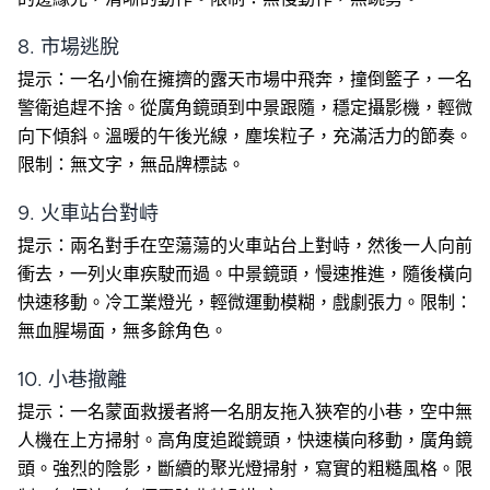
8. 市場逃脫
提示：一名小偷在擁擠的露天市場中飛奔，撞倒籃子，一名
警衛追趕不捨。從廣角鏡頭到中景跟隨，穩定攝影機，輕微
向下傾斜。溫暖的午後光線，塵埃粒子，充滿活力的節奏。
限制：無文字，無品牌標誌。
9. 火車站台對峙
提示：兩名對手在空蕩蕩的火車站台上對峙，然後一人向前
衝去，一列火車疾駛而過。中景鏡頭，慢速推進，隨後橫向
快速移動。冷工業燈光，輕微運動模糊，戲劇張力。限制：
無血腥場面，無多餘角色。
10. 小巷撤離
提示：一名蒙面救援者將一名朋友拖入狹窄的小巷，空中無
人機在上方掃射。高角度追蹤鏡頭，快速橫向移動，廣角鏡
頭。強烈的陰影，斷續的聚光燈掃射，寫實的粗糙風格。限