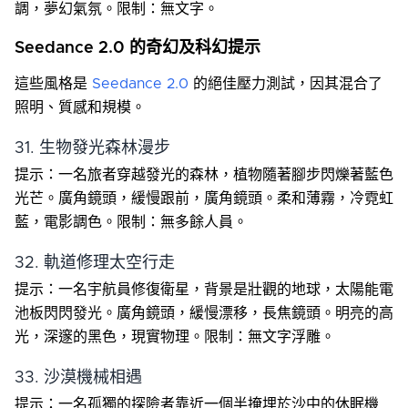
調，夢幻氣氛。限制：無文字。
Seedance 2.0 的奇幻及科幻提示
這些風格是
Seedance 2.0
的絕佳壓力測試，因其混合了
照明、質感和規模。
31. 生物發光森林漫步
提示：一名旅者穿越發光的森林，植物隨著腳步閃爍著藍色
光芒。廣角鏡頭，緩慢跟前，廣角鏡頭。柔和薄霧，冷霓虹
藍，電影調色。限制：無多餘人員。
32. 軌道修理太空行走
提示：一名宇航員修復衛星，背景是壯觀的地球，太陽能電
池板閃閃發光。廣角鏡頭，緩慢漂移，長焦鏡頭。明亮的高
光，深邃的黑色，現實物理。限制：無文字浮雕。
33. 沙漠機械相遇
提示：一名孤獨的探險者靠近一個半掩埋於沙中的休眠機