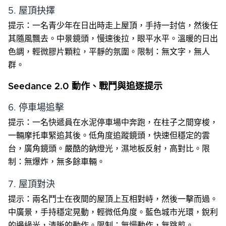
5. 屋頂抉擇
提示：一名青少年在日出時走上屋頂，手持一封信，然後任
其隨風飄去。中景鏡頭，慢速後拉，眼平水平。溫暖的日出
色調，輕微膠片顆粒，平靜的氛圍。限制：無文字，無人
群。
Seedance 2.0 動作、戰鬥與追逐提示
6. 停車場追擊
提示：一名快遞員在水泥停車場中奔跑，在柱子之間穿梭，
一輛摩托車緊追其後。低角度追蹤鏡頭，快速但穩定的雲
台，廣角鏡頭。嚴酷的鈉燈光，濕地板反射，高對比。限
制：無爆炸，無多餘車輛。
7. 屋頂對決
提示：兩名鬥士在夜間的屋頂上互相對峙，然後一擊而過。
中廣景，手持穩定晃動，輕微低角度。藍色城市光環，銳利
的邊緣光，清晰的動作。限制：無慢動作，無跳剪。