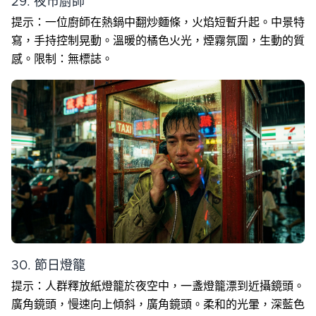
29. 夜市廚師
提示：一位廚師在熱鍋中翻炒麵條，火焰短暫升起。中景特
寫，手持控制晃動。溫暖的橘色火光，煙霧氛圍，生動的質
感。限制：無標誌。
30. 節日燈籠
提示：人群釋放紙燈籠於夜空中，一盞燈籠漂到近攝鏡頭。
廣角鏡頭，慢速向上傾斜，廣角鏡頭。柔和的光暈，深藍色