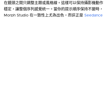
在鏡頭之間只調整主題或風格線。這樣可以保持攝影機動作
穩定，讓整個序列感覺統一。當你的提示順序保持不變時，
Morph Studio 在一致性上尤為出色，而這正是
Seedance
2.0
發揮最佳性能的方式。
在
Morph
上嘗試這些提示，並在 Morph Studio 中改善動
作。對於端到端的工作流程，
text to video
是在 Morph
上進行創意和迭代最快的方式。
相關文章
吉卜力工作室：受全球喜愛的風格
音樂錄影帶製作的藝術與演變
水墨畫藝術：東方美學之旅
1950年代漫畫的演變：藝術創新的黃金時代