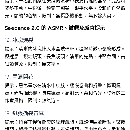
提示：一名武術家在安靜的道場中表演精確的套拳，完成時
姿勢不動。中鏡頭，鎖定三腳架，眼平水平。柔和的自然窗
光，簡約的色調。限制：無攝影機移動，無多餘人員。
Seedance 2.0 的 ASMR、微觀及感官提示
16. 冰塊爆裂
提示：清晰的冰塊掉入水晶玻璃杯，撞擊時微小裂紋形成。
極近景，鎖定鏡頭，長焦鏡頭。清晰的亮點，冷藍色調，高
細節質感。限制：無文字。
17. 墨滴開花
提示：黑色墨水在清水中綻放，緩慢卷曲和折疊。微觀鏡
頭，靜態攝影機，長焦鏡頭。高對比，柔和背光，乾淨的工
作室風格。限制：無氣泡。
18. 紙張撕裂質感
提示：特寫在慢慢撕裂的紋理紙張，纖維伸展並斷裂。微觀
鏡頭，輕微手持微微抖動，正常鏡頭。暖中性色光，柔和陰