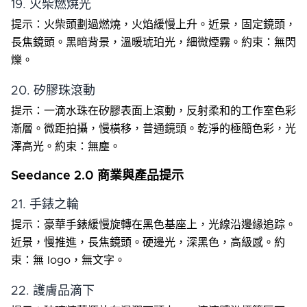
19. 火柴燃燒光
提示：火柴頭劃過燃燒，火焰緩慢上升。近景，固定鏡頭，
長焦鏡頭。黑暗背景，溫暖琥珀光，細微煙霧。約束：無閃
爍。
20. 矽膠珠滾動
提示：一滴水珠在矽膠表面上滾動，反射柔和的工作室色彩
漸層。微距拍攝，慢橫移，普通鏡頭。乾淨的極簡色彩，光
澤高光。約束：無塵。
Seedance 2.0 商業與產品提示
21. 手錶之輪
提示：豪華手錶緩慢旋轉在黑色基座上，光線沿邊緣追踪。
近景，慢推進，長焦鏡頭。硬邊光，深黑色，高級感。約
束：無 logo，無文字。
22. 護膚品滴下