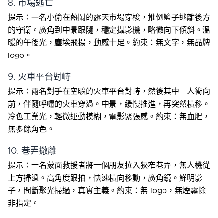
8. 市場逃亡
提示：一名小偷在熱鬧的露天市場穿梭，推倒籃子逃離後方
的守衛。廣角到中景跟隨，穩定攝影機，略微向下傾斜。溫
暖的午後光，塵埃飛揚，動感十足。約束：無文字，無品牌
logo。
9. 火車平台對峙
提示：兩名對手在空曠的火車平台對峙，然後其中一人衝向
前，伴隨呼嘯的火車穿過。中景，緩慢推進，再突然橫移。
冷色工業光，輕微運動模糊，電影緊張感。約束：無血腥，
無多餘角色。
10. 巷弄撤離
提示：一名蒙面救援者將一個朋友拉入狹窄巷弄，無人機從
上方掃過。高角度跟拍，快速橫向移動，廣角鏡。鮮明影
子，間斷聚光掃過，真實主義。約束：無 logo，無煙霧除
非指定。