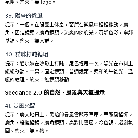
氛圍。約束：無 logo。
39. 陽臺的微風
提示：一個人在陽臺上休息，窗簾在微風中輕輕移動。廣
角，固定鏡頭，廣角鏡頭。涼爽的傍晚光，沉靜色彩，寧靜
基調。約束：無人群。
40. 貓咪打盹循環
提示：貓咪躺在沙發上打盹，尾巴輕甩一次，陽光在布料上
緩緩移動。中景，固定鏡頭，普通鏡頭。柔和的午後光，溫
暖的紋理。約束：無鏡頭移動。
Seedance 2.0 的自然、風景與天氣提示
41. 暴風來臨
提示：廣大地景上，黑暗的暴風雲籠罩草原，草隨風搖擺。
廣角，緩慢搖鏡，廣角鏡頭。高對比雲層，冷色調，戲劇氛
圍。約束：無人物。