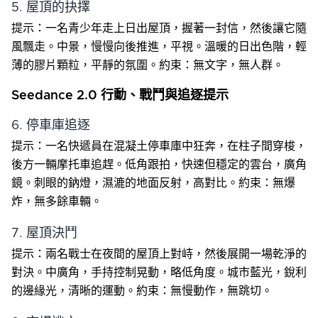
5. 屋頂的抉擇
提示：一名青少年走上日出屋頂，握著一封信，然後讓它隨
風飄走。中景，慢慢向後推進，平視。溫暖的日出色階，輕
薄的膠片顆粒，平靜的氛圍。約束：無文字，無人群。
Seedance 2.0 行動、戰鬥與追逐提示
6. 停車庫追逐
提示：一名快遞員在混凝土停車庫中狂奔，在柱子間穿梭，
後方一輛摩托車追趕。低角跟拍，快速但穩定的雲台，廣角
鏡。刺眼的鈉燈，濕漉的地面反射，高對比。約束：無爆
炸，無多餘車輛。
7. 屋頂決鬥
提示：兩名戰士在夜間的屋頂上對峙，然後展開一場乾淨的
對決。中廣角，手持控制晃動，略低角度。城市藍光，銳利
的邊緣光，清晰的運動。約束：無慢動作，無跳切。