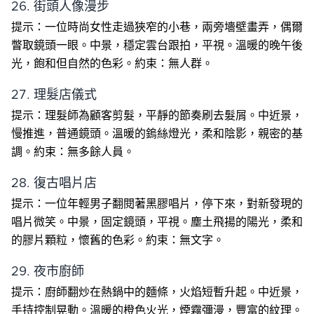
26. 街頭人像漫步
提示：一位時尚女性走過狹窄的小巷，兩旁墻壁畫弄，偶爾
瞥取鏡頭一眼。中景，穩定雲台跟拍，平視。溫暖的晚午後
光，飽和但自然的色彩。約束：無人群。
27. 理髮店儀式
提示：理髮師為顧客剪髮，平靜的節奏刷去髮屑。中近景，
慢推進，普通鏡頭。溫暖的鎢絲燈光，柔和陰影，親密的基
調。約束：無多餘人員。
28. 復古唱片店
提示：一位年輕男子翻閱著黑膠唱片，停下來，對新發現的
唱片微笑。中景，固定鏡頭，平視。塵土飛揚的陽光，柔和
的膠片顆粒，懷舊的色彩。約束：無文字。
29. 夜市廚師
提示：廚師翻炒在熱鍋中的麵條，火焰短暫升起。中近景，
手持控制晃動。溫暖的橙色火光，煙霧彌漫，豐富的紋理。