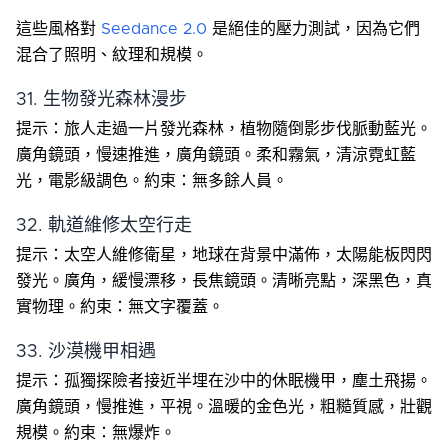
這些風格對
Seedance 2.0
是絕佳的壓力測試，因為它們
混合了照明、紋理和規模。
31. 生物發光森林漫步
提示：旅人走過一片發光森林，植物隨倒影步伐脈動藍光。
廣角鏡頭，慢速推進，廣角鏡頭。柔和霧氣，清涼霓虹藍
光，電影級調色。約束：無多餘人員。
32. 軌道維修太空行走
提示：太空人維修衛星，地球在背景中滿佈，太陽能板閃閃
發光。廣角，緩慢漂移，長焦鏡頭。清晰亮點，深黑色，真
實物理。約束：無文字覆蓋。
33. 沙漠機甲相遇
提示：孤獨探險者接近半埋在沙中的休眠機甲，塵土飛揚。
廣角鏡頭，慢推進，平視。溫暖的金色光，粗糙質感，壯觀
規模。約束：無爆炸。