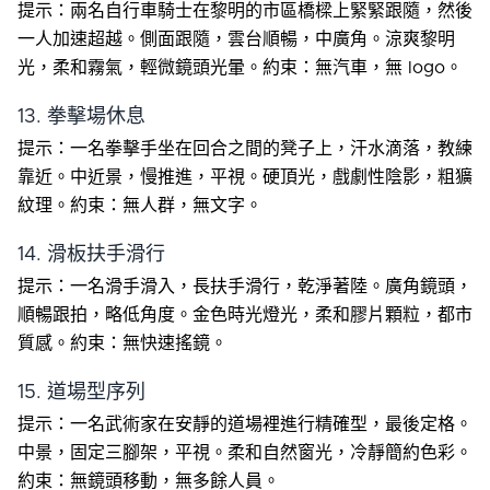
提示：兩名自行車騎士在黎明的市區橋樑上緊緊跟隨，然後
一人加速超越。側面跟隨，雲台順暢，中廣角。涼爽黎明
光，柔和霧氣，輕微鏡頭光暈。約束：無汽車，無 logo。
13. 拳擊場休息
提示：一名拳擊手坐在回合之間的凳子上，汗水滴落，教練
靠近。中近景，慢推進，平視。硬頂光，戲劇性陰影，粗獷
紋理。約束：無人群，無文字。
14. 滑板扶手滑行
提示：一名滑手滑入，長扶手滑行，乾淨著陸。廣角鏡頭，
順暢跟拍，略低角度。金色時光燈光，柔和膠片顆粒，都市
質感。約束：無快速搖鏡。
15. 道場型序列
提示：一名武術家在安靜的道場裡進行精確型，最後定格。
中景，固定三腳架，平視。柔和自然窗光，冷靜簡約色彩。
約束：無鏡頭移動，無多餘人員。