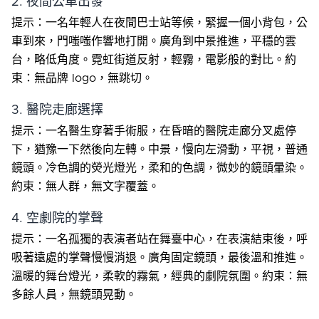
2. 夜間公車出發
提示：一名年輕人在夜間巴士站等候，緊握一個小背包，公
車到來，門嗤嗤作響地打開。廣角到中景推進，平穩的雲
台，略低角度。霓虹街道反射，輕霧，電影般的對比。約
束：無品牌 logo，無跳切。
3. 醫院走廊選擇
提示：一名醫生穿著手術服，在昏暗的醫院走廊分叉處停
下，猶豫一下然後向左轉。中景，慢向左滑動，平視，普通
鏡頭。冷色調的熒光燈光，柔和的色調，微妙的鏡頭暈染。
約束：無人群，無文字覆蓋。
4. 空劇院的掌聲
提示：一名孤獨的表演者站在舞臺中心，在表演結束後，呼
吸著遠處的掌聲慢慢消退。廣角固定鏡頭，最後溫和推進。
溫暖的舞台燈光，柔軟的霧氣，經典的劇院氛圍。約束：無
多餘人員，無鏡頭晃動。