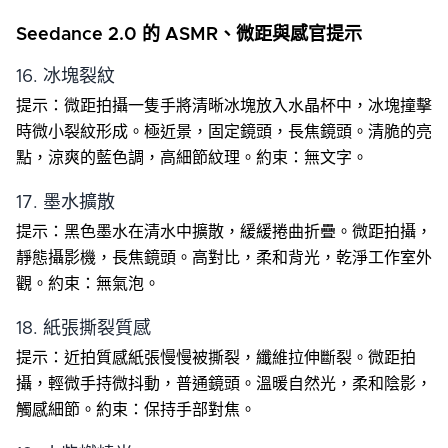
Seedance 2.0 的 ASMR、微距與感官提示
16. 冰塊裂紋
提示：微距拍攝一隻手將清晰冰塊放入水晶杯中，冰塊撞擊
時微小裂紋形成。極近景，固定鏡頭，長焦鏡頭。清脆的亮
點，涼爽的藍色調，高細節紋理。約束：無文字。
17. 墨水擴散
提示：黑色墨水在清水中擴散，緩緩捲曲折疊。微距拍攝，
靜態攝影機，長焦鏡頭。高對比，柔和背光，乾淨工作室外
觀。約束：無氣泡。
18. 紙張撕裂質感
提示：近拍質感紙張慢慢被撕裂，纖維拉伸斷裂。微距拍
攝，輕微手持微抖動，普通鏡頭。溫暖自然光，柔和陰影，
觸感細節。約束：保持手部對焦。