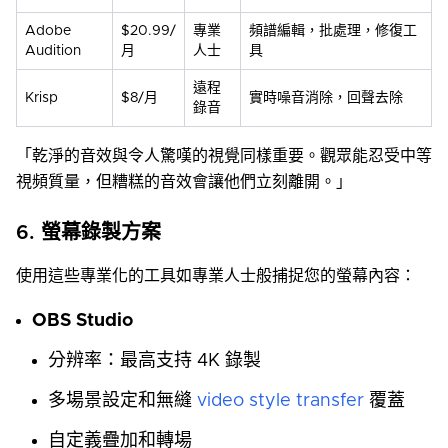
Adobe
$20.99/
專業
頻譜編輯，批處理，修復工
Audition
月
人士
具
遠程
Krisp
$8/月
實時噪音消除，回聲去除
錄音
「乾淨的音效與令人驚嘆的視覺同樣重要。觀眾能忍受中等
視頻質量，但糟糕的音效會讓他們立刻離開。」
6. 螢幕錄製方案
使用這些專業化的工具如專業人士般捕捉您的螢幕內容：
OBS Studio
分辨率：最高支持 4K 錄製
多場景設定和無縫
video style transfer
覆蓋
自定義疊加和轉場