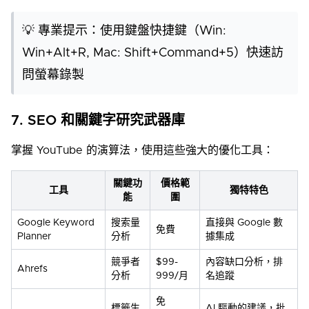
💡 專業提示：使用鍵盤快捷鍵（Win:
Win+Alt+R, Mac: Shift+Command+5）快速訪
問螢幕錄製
7. SEO 和關鍵字研究武器庫
掌握 YouTube 的演算法，使用這些強大的優化工具：
關鍵功
價格範
工具
獨特特色
能
圍
Google Keyword
搜索量
直接與 Google 數
免費
Planner
分析
據集成
競爭者
$99-
內容缺口分析，排
Ahrefs
分析
999/月
名追蹤
免
標籤生
AI 驅動的建議，批