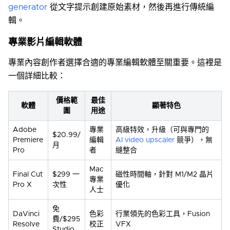
generator
從文字提示創建原始素材，然後再進行傳統編
輯。
專業影片編輯軟體
專業內容創作者選擇合適的專業編輯軟體至關重要。這裡是
一個詳細比較：
價格範
最佳
軟體
顯著特色
圍
用途
Adobe
專業
高級特效，升級（可與專門的
$20.99/
Premiere
編輯
AI video upscaler
競爭），無
月
Pro
者
縫整合
Mac
Final Cut
$299 一
磁性時間軸，針對 M1/M2 晶片
專業
Pro X
次性
優化
人士
免
DaVinci
色彩
行業領先的色彩工具，Fusion
費/$295
Resolve
校正
VFX
Studio