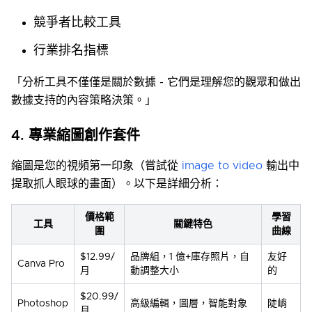
競爭者比較工具
行業排名指標
「分析工具不僅僅是關於數據 - 它們是理解您的觀眾和做出
數據支持的內容策略決策。」
4. 專業縮圖創作套件
縮圖是您的視頻第一印象（嘗試從
image to video
輸出中
提取抓人眼球的畫面）。以下是詳細分析：
價格範
學習
工具
關鍵特色
圍
曲線
$12.99/
品牌組，1 億+庫存照片，自
友好
Canva Pro
月
動調整大小
的
$20.99/
Photoshop
高級編輯，圖層，智能對象
陡峭
月