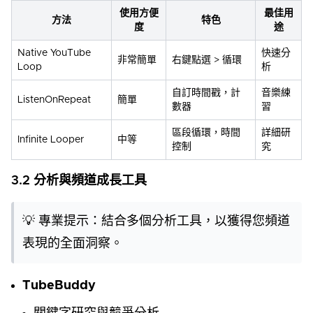
使用方便
最佳用
方法
特色
度
途
Native YouTube
快速分
非常簡單
右鍵點選 > 循環
Loop
析
自訂時間戳，計
音樂練
ListenOnRepeat
簡單
數器
習
區段循環，時間
詳細研
Infinite Looper
中等
控制
究
3.2 分析與頻道成長工具
💡 專業提示：結合多個分析工具，以獲得您頻道
表現的全面洞察。
TubeBuddy