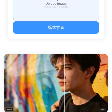
Upload Image
image size: < 25MB
拡大する