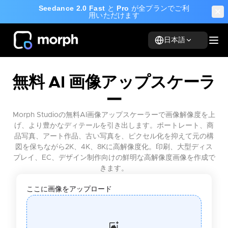
Seedance 2.0 Fast
と
Pro
が全プランでご利
用いただけます
日本語
無料 AI 画像アップスケーラ
ー
Morph Studioの無料AI画像アップスケーラーで画像解像度を上
げ、より豊かなディテールを引き出します。ポートレート、商
品写真、アート作品、古い写真を、ピクセル化を抑えて元の構
図を保ちながら2K、4K、8Kに高解像度化。印刷、大型ディス
プレイ、EC、デザイン制作向けの鮮明な高解像度画像を作成で
きます。
ここに画像をアップロード