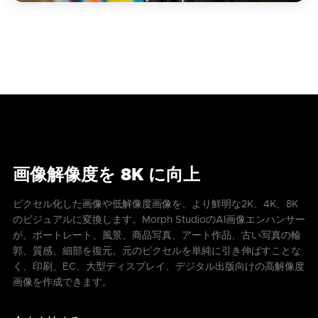
画像解像度を 8K に向上
ピクセル化した画像や低解像度画像を、より鮮明な2K、4K、8K
のビジュアルに変換します。Morph StudioのAI画像エンハンサー
が、ポートレート、風景、商品写真、アート作品、古い写真の輪
郭、質感、細部を復元。元のピクセルを単純に引き伸ばすことな
く、印刷、EC、大型ディスプレイ、デジタル出版向けの高解像度
画像を作成できます。