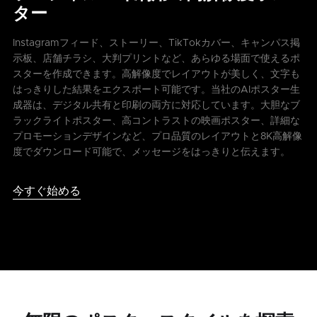
ター
Instagramフィード、ストーリー、TikTokカバー、キャンパス掲
示板、店舗チラシ、大判プリントなど、あらゆる場面で使えるポ
スターを作成できます。高解像度でレイアウトが美しく、文字も
はっきりした結果をエクスポート可能です。当社のAIポスター生
成器は、デジタル共有と印刷の両方に対応しています。大胆なブ
ラックライトポスター、高コントラストの映画ポスター、詳細な
プロモーションデザインなど、プロ品質のレイアウトと8K高解像
度でダウンロード可能で、メッセージをはっきりと伝えます。
今すぐ始める