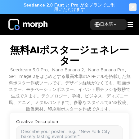
Seedance 2.0 Fast
と
Pro
が全プランでご利
用いただけます
日本語
無料AIポスタージェネレー
ター
Seedream 5.0 Pro、Nano Banana 2、Nano Banana Pro、
GPT Image 2をはじめとする最高水準のAIモデルを搭載した無
料ポスター作成ツールです。デザイン経験がなくても、映画ポ
スター、モチベーションポスター、イベント用チラシを数秒で
生成できます。テクノロジー、学術、ビジネス、ディズニー
風、アニメ、メタルバンドまで、多彩なスタイルでSNS投稿、
販促素材、印刷用ポスターを作成できます。
Creative Description