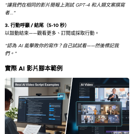
"讓我們在相同的影片簡報上測試 GPT-4 和人類文案撰寫
者..."
3. 行動呼籲 / 結尾（5-10 秒）
以鼓動結束——觀看更多、訂閱或採取行動。
"認為 AI 能擊敗你的寫作？自己試試看——然後標記我
們。"
實際 AI 影片腳本範例