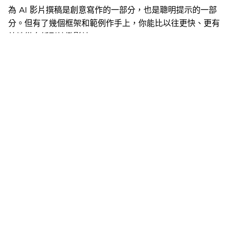
為 AI 影片撰稿是創意寫作的一部分，也是聰明提示的一部
分。但有了幾個框架和範例作手上，你能比以往更快、更有
效地從白紙到精緻影片。
在尋找從腳本到影片的工具嗎？
探索 Morph Studio
——看
看我們的用戶如何把想法變成一個有影響力的影片，一個腳
本接一個腳本。
相關文章
賽博朋克：從文學革命到文化現象
使用Nano Banana Pro進行高效角色設計
每位創作者都應該知道的基本視頻照明技術
如何使用 Morph Studio 創建 Airbnb 風格的動畫
圖標：從設想到最終導出