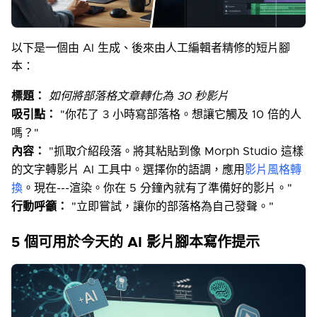
以下是一個由 AI 生成、後來由人工編輯者精修的短片腳
本：
標題：
如何將部落格文章轉化為 30 秒影片
吸引點：
"你花了 3 小時寫部落格。想讓它觸及 10 倍的人
嗎？"
內容：
"抓取介紹段落。將其粘貼到像 Morph Studio 這樣
的文字轉影片 AI 工具中。選擇你的語調，應用
影片風格轉
換
。現在---渲染。你在 5 分鐘內就有了準備好的影片。"
行動呼籲：
"立即嘗試，讓你的部落格為自己發聲。"
5 個可用於今天的 AI 影片腳本寫作提示