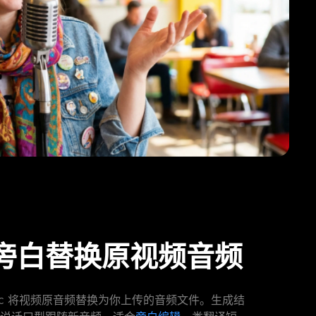
旁白替换原视频音频
Sync 将视频原音频替换为你上传的音频文件。生成结