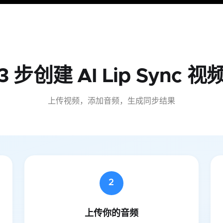
3 步创建 AI Lip Sync 视
上传视频，添加音频，生成同步结果
2
上传你的音频