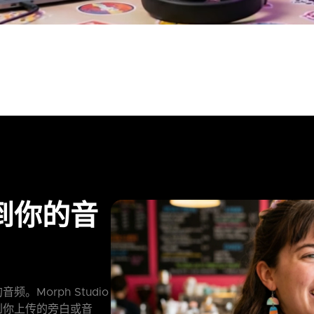
到你的音
Morph Studio
到你上传的旁白或音