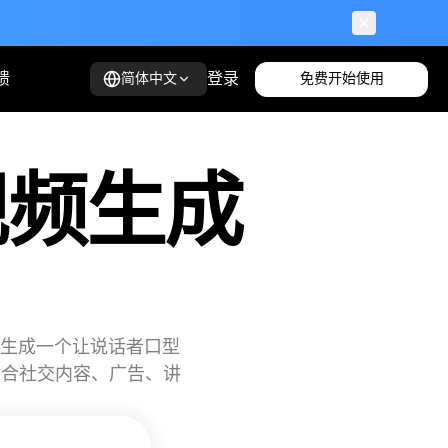
馈
登录
免费开始使用
简体中文
 视频生成
或旁白，生成一个让说话者口型
适合社交内容、广告、讲