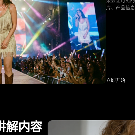
果会让可见的
片、产品信息
立即开始
讲解内容