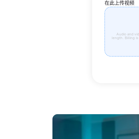
在此上传视频
Audio and vi
length. Billing 