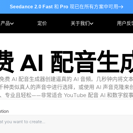
Seedance 2.0 Fast
和
Pro
现已在所有方案中可用
产品
定价
关于我们
用户反
费 AI 配音生
dio 的免费 AI 配音生成器创建逼真的 AI 音頻。几秒钟内
千种类似真人的声音中进行选择，或使用 AI 声音克隆来
、专业且轻松——非常适合 YouTube 配音 AI 和数字叙
ption