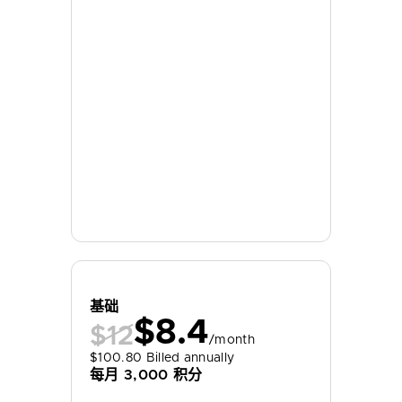
基础
$
8.4
$12
/month
$
100.80
Billed annually
每月 3,000 积分