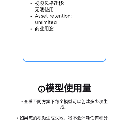
视频风格迁移:
无限使用
Asset retention:
Unlimited
商业用途
模型使用量
•
查看不同方案下每个模型可以创建多少次生
成。
•
如果您的视频生成失败，将不会消耗任何积分。