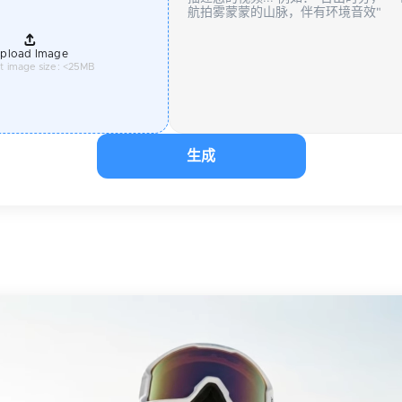
pload Image
t image size: <25MB
生成