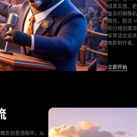
级真实感、更
复杂的摄像机
致性。配合 Mor
和分镜创建流
非常适合追求
电影制作者。
立即开始
流
集成到多模态创意流程中。从