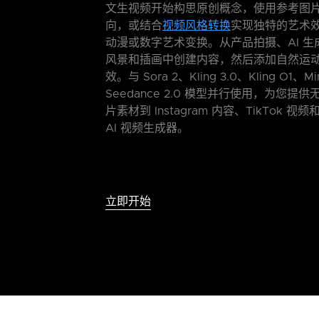
文生视频开始构思原创概念，使用参考图
向，或结合
视频风格转换
实现独特的艺术
动漫或数字艺术变换。从产品拍摄、AI 
风景和插画中创建内容，然后添加自然运
效。与 Sora 2、Kling 3.0、Kling O1、Mi
Seedance 2.0 模型并行使用，为您
片素材到 Instagram 内容、TikTok
AI 视频生成器。
立即开始