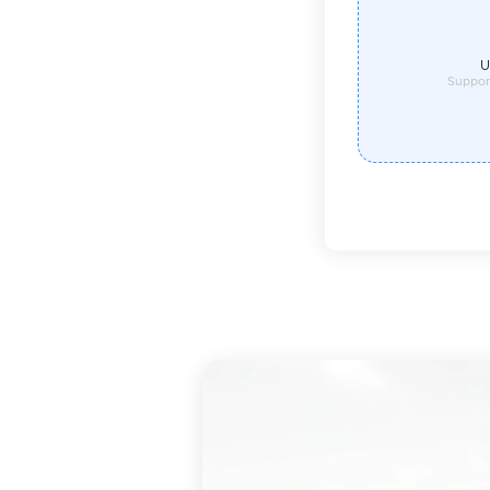
U
Suppor