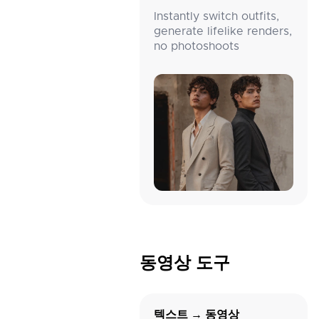
Instantly switch outfits,
generate lifelike renders,
no photoshoots
동영상 도구
텍스트 → 동영상