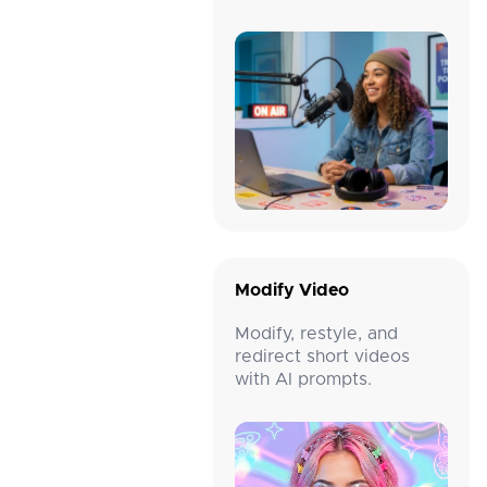
된 Lip Sync 비디오를 생성
합니다.
Modify Video
Modify, restyle, and
redirect short videos
with AI prompts.