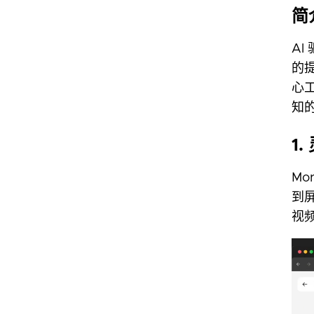
简
A
的
心
知
1
Mo
到
视