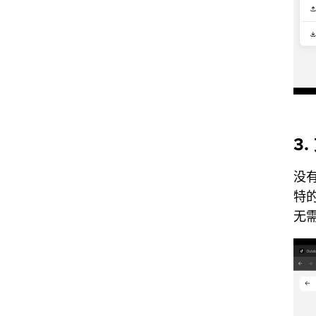
3
没有
特
无