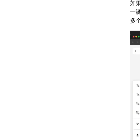
如
一
多