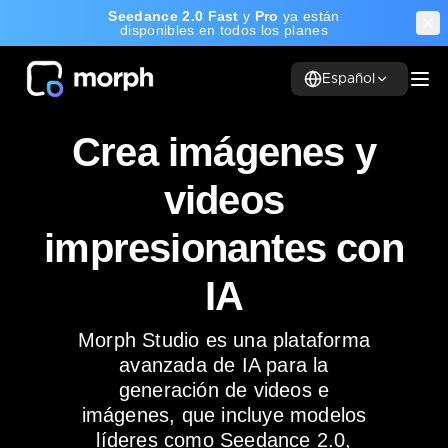
Seedance 2.0 Fast
y
Pro
ya están
disponibles en todos los planes
Español
Crea imágenes y
videos
impresionantes con
IA
Morph Studio es una plataforma
avanzada de IA para la
generación de videos e
imágenes, que incluye modelos
líderes como Seedance 2.0,