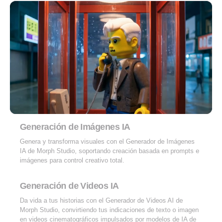
Generación de Imágenes IA
Genera y transforma visuales con el Generador de Imágenes
IA de Morph Studio, soportando creación basada en prompts e
imágenes para control creativo total.
Generación de Videos IA
Da vida a tus historias con el Generador de Videos AI de
Morph Studio, convirtiendo tus indicaciones de texto o imagen
en videos cinematográficos impulsados por modelos de IA de