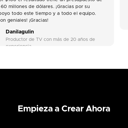
AI4Everyday
ey
Artista AI y Cineast
rtista
Empieza a Crear Ahora