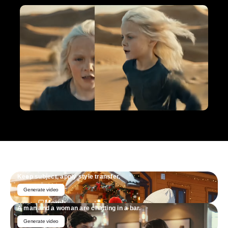
Prompt
Keep subject, apply style transfer.
Generate video
Morph
Prompt
A man and a woman are chatting in a bar.
Generate video