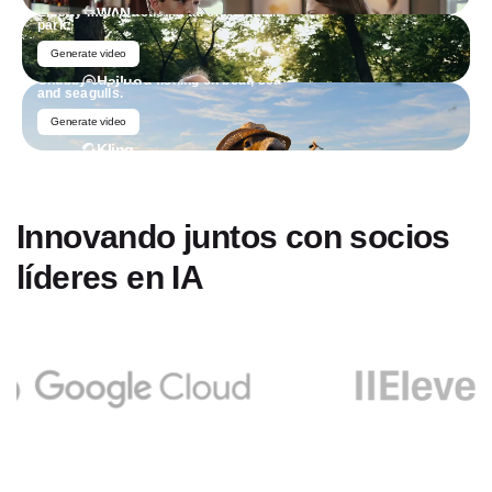
Prompt
Elderly man practicing tai chi in sunlit
WAN
park.
Generate video
Prompt
Chubby capybara fishing on boat, sea
Hailuo
and seagulls.
Generate video
Kling
Innovando juntos con socios
líderes en IA