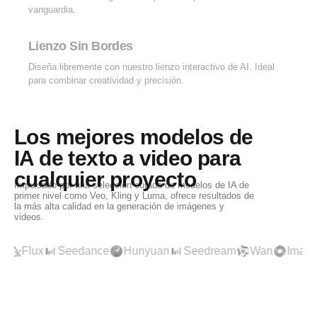
vanguardia.
Lienzo Sin Bordes
Diseña libremente con nuestro lienzo interactivo de AI. Ideal
para combinar creatividad y precisión.
Los mejores modelos de
IA de texto a video para
cualquier proyecto
Impulsado por una selección curada de modelos de IA de
primer nivel como Veo, Kling y Luma, ofrece resultados de
la más alta calidad en la generación de imágenes y
videos.
ge
Kling
Hailuo
Runway
Luma
Flux
Seedance