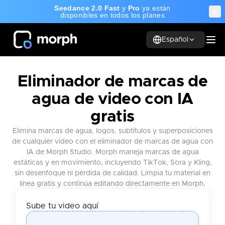
Seedance 2.0 Fast
y
Pro
ya están
disponibles en todos los planes
Español
Eliminador de marcas de
agua de video con IA
gratis
Elimina marcas de agua, logos, subtítulos y superposiciones
de cualquier video con el eliminador de marcas de agua con
IA de Morph Studio. Morph maneja marcas de agua
estáticas y en movimiento, incluyendo TikTok, Sora y Kling,
sin desenfoque ni pérdida de calidad. Limpia tu material en
línea gratis y continúa editando directamente en Morph.
Sube tu video aquí