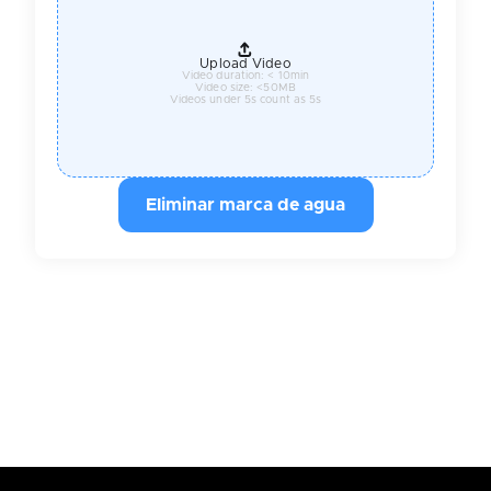
Upload Video
Video duration: < 10min
Video size: <50MB
Videos under 5s count as 5s
Eliminar marca de agua