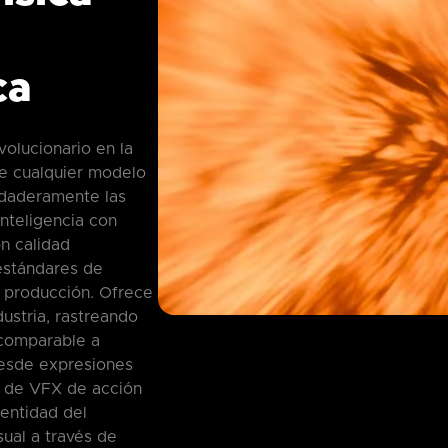
ca
olucionario en la
de cualquier modelo
rdaderamente las
inteligencia con
on calidad
estándares de
 producción. Ofrece
dustria, rastreando
comparable a
esde expresiones
s de VFX de acción
dentidad del
sual a través de