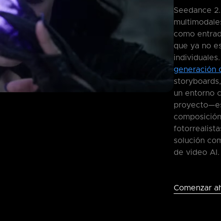
Seedance 2.
multimodale
como entrada
que ya no e
individuale
generación 
storyboards,
un entorno c
proyecto—est
composición
fotorrealis
solución co
de video AI.
Comenzar a