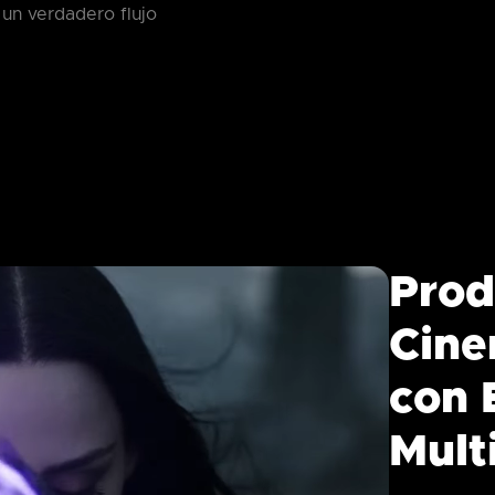
 un verdadero flujo
Prod
Cine
con 
Mult