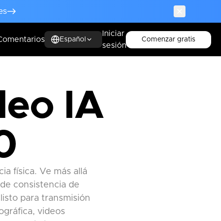
es
Iniciar
Comentarios
Comenzar gratis
Español
sesión
deo IA
0
a física. Ve más allá
sde consistencia de
listo para transmisión
ográfica, videos