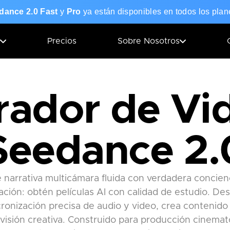
dance 2.0 Fast
y
Pro
ya están disponibles en todos los plan
Precios
Sobre Nosotros
ador de Vi
Seedance 2.
narrativa multicámara fluida con verdadera concienci
ación: obtén películas AI con calidad de estudio. De
ronización precisa de audio y video, crea contenido 
visión creativa. Construido para producción cinemat