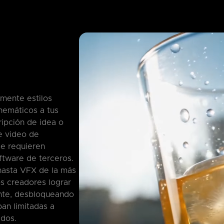
lmente estilos
nemáticos a tus
ipción de idea o
e video de
se requieren
ftware de terceros.
hasta VFX de la más
os creadores lograr
ante, desbloqueando
ban limitadas a
ados.