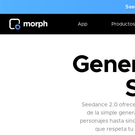
See
App
Productos
Gener
Seedance 2.0 ofrece 
de la simple gener
personajes hasta sinc
que respeta tu 