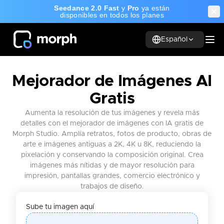
Seedance 2.0 Fast
y
Pro
ya están
disponibles en todos los planes
Español
Mejorador de Imágenes AI
Gratis
Aumenta la resolución de tus imágenes y revela más
detalles con el mejorador de imágenes con IA gratis de
Morph Studio. Amplía retratos, fotos de producto, obras de
arte e imágenes antiguas a 2K, 4K u 8K, reduciendo la
pixelación y conservando la composición original. Crea
imágenes más nítidas y de mayor resolución para
impresión, pantallas grandes, comercio electrónico y
trabajos de diseño.
Sube tu imagen aquí