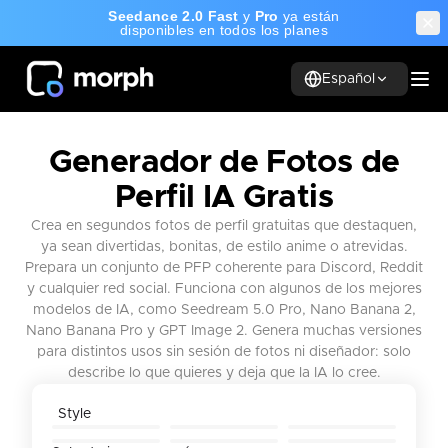
Seedance 2.0 Fast
y
Pro
ya están
disponibles en todos los planes
Español
Generador de Fotos de
Perfil IA Gratis
Crea en segundos fotos de perfil gratuitas que destaquen,
ya sean divertidas, bonitas, de estilo anime o atrevidas.
Prepara un conjunto de PFP coherente para Discord, Reddit
y cualquier red social. Funciona con algunos de los mejores
modelos de IA, como Seedream 5.0 Pro, Nano Banana 2,
Nano Banana Pro y GPT Image 2. Genera muchas versiones
para distintos usos sin sesión de fotos ni diseñador: solo
describe lo que quieres y deja que la IA lo cree.
LinkedIn
Scholar
Casual
Style
Sunlight
Artistic
Anime