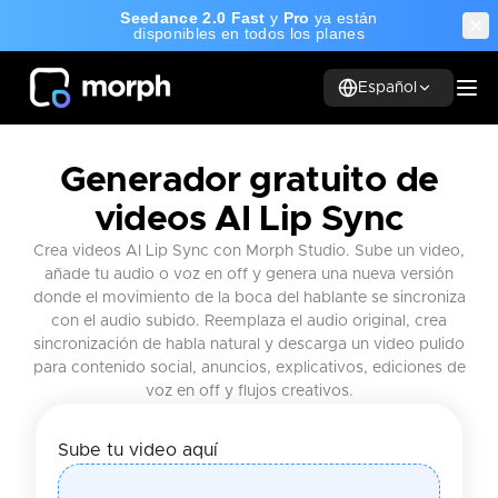
Seedance 2.0 Fast
y
Pro
ya están
disponibles en todos los planes
Español
Generador gratuito de
videos AI Lip Sync
Crea videos AI Lip Sync con Morph Studio. Sube un video,
añade tu audio o voz en off y genera una nueva versión
donde el movimiento de la boca del hablante se sincroniza
con el audio subido. Reemplaza el audio original, crea
sincronización de habla natural y descarga un video pulido
para contenido social, anuncios, explicativos, ediciones de
voz en off y flujos creativos.
Sube tu video aquí