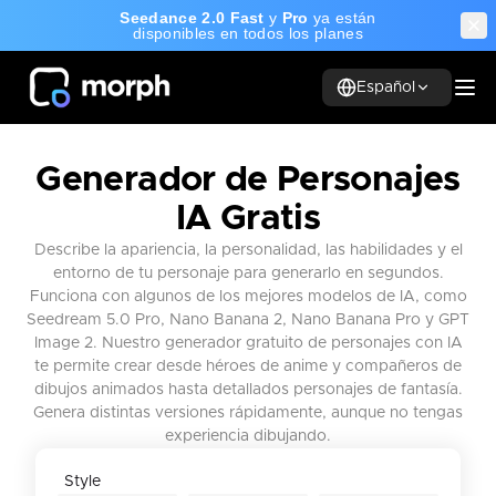
Seedance 2.0 Fast
y
Pro
ya están
disponibles en todos los planes
Español
Generador de Personajes
IA Gratis
Describe la apariencia, la personalidad, las habilidades y el
entorno de tu personaje para generarlo en segundos.
Funciona con algunos de los mejores modelos de IA, como
Seedream 5.0 Pro, Nano Banana 2, Nano Banana Pro y GPT
Image 2. Nuestro generador gratuito de personajes con IA
te permite crear desde héroes de anime y compañeros de
dibujos animados hasta detallados personajes de fantasía.
Genera distintas versiones rápidamente, aunque no tengas
experiencia dibujando.
Personaje
Mago
Cazador
Style
3D
Espadachín
Villano