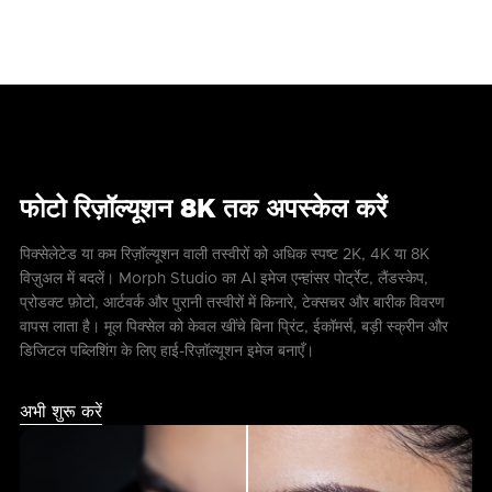
फोटो रिज़ॉल्यूशन 8K तक अपस्केल करें
पिक्सेलेटेड या कम रिज़ॉल्यूशन वाली तस्वीरों को अधिक स्पष्ट 2K, 4K या 8K
विज़ुअल में बदलें। Morph Studio का AI इमेज एन्हांसर पोर्ट्रेट, लैंडस्केप,
प्रोडक्ट फ़ोटो, आर्टवर्क और पुरानी तस्वीरों में किनारे, टेक्सचर और बारीक विवरण
वापस लाता है। मूल पिक्सेल को केवल खींचे बिना प्रिंट, ईकॉमर्स, बड़ी स्क्रीन और
डिजिटल पब्लिशिंग के लिए हाई-रिज़ॉल्यूशन इमेज बनाएँ।
अभी शुरू करें