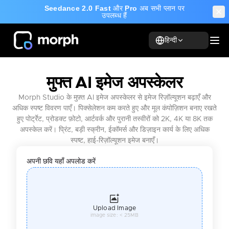
Seedance 2.0 Fast
और
Pro
अब सभी प्लान पर
उपलब्ध हैं
हिन्दी
मुफ्त AI इमेज अपस्केलर
Morph Studio के मुफ़्त AI इमेज अपस्केलर से इमेज रिज़ॉल्यूशन बढ़ाएँ और
अधिक स्पष्ट विवरण पाएँ। पिक्सेलेशन कम करते हुए और मूल कंपोज़िशन बनाए रखते
हुए पोर्ट्रेट, प्रोडक्ट फ़ोटो, आर्टवर्क और पुरानी तस्वीरों को 2K, 4K या 8K तक
अपस्केल करें। प्रिंट, बड़ी स्क्रीन, ईकॉमर्स और डिज़ाइन कार्य के लिए अधिक
स्पष्ट, हाई-रिज़ॉल्यूशन इमेज बनाएँ।
अपनी छवि यहाँ अपलोड करें
Upload Image
image size: < 25MB