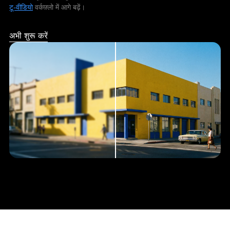
टू-वीडियो
वर्कफ़्लो में आगे बढ़ें।
अभी शुरू करें