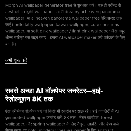
Morph AI wallpaper generator free से शुरुआत करें। एक ही प्रॉम्प्ट से
aesthetic night wallpaper -ai से dreamy ai heaven panorama
wallpaper (या ai heaven panorama wallpaper free वैरिएशन्स) तक
जाएँ। hello kitty wallpaper, kawaii wallpaper, cute christmas
wallpaper, या soft pink wallpaper / light pink wallpaper जैसी क्यूट
थीम्स चाहिए? बस वाइब बताएं। हमारा AI wallpaper maker कई वर्कफ़्लो के लिए
बना है।
अभी शुरू करें
सबसे अच्छा AI वॉलपेपर जनरेटर—हाई-
रेज़ोल्यूशन 8K तक
ऐसा प्रीमियम वॉलपेपर पाएं जो किसी भी स्क्रीन पर साफ़ रहे। हाई क्वालिटी में AI
generated wallpaper जनरेट करें, 8K तक। नेचर वॉलपेपर, forest
wallpaper, और spring wallpaper के लिए नैचुरल लाइटिंग और डेप्थ वाले
सेट्स बनाएं, या bold, modern vibes wallpaper के लिए abstract