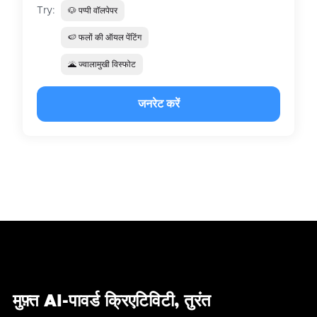
Try:
🐶 पप्पी वॉलपेपर
🍉 फलों की ऑयल पेंटिंग
🌋 ज्वालामुखी विस्फोट
जनरेट करें
मुफ़्त AI-पावर्ड क्रिएटिविटी, तुरंत