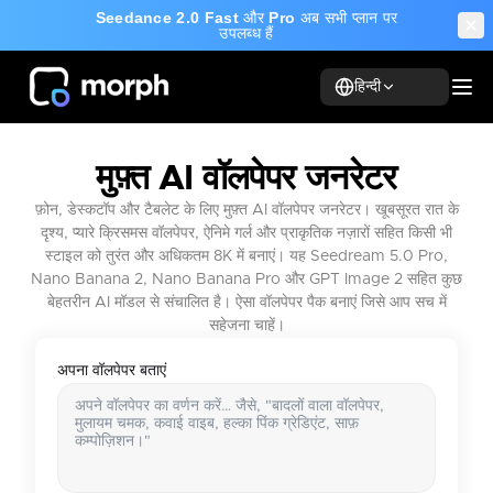
Seedance 2.0 Fast
और
Pro
अब सभी प्लान पर
उपलब्ध हैं
हिन्दी
मुफ़्त AI वॉलपेपर जनरेटर
फ़ोन, डेस्कटॉप और टैबलेट के लिए मुफ़्त AI वॉलपेपर जनरेटर। खूबसूरत रात के
दृश्य, प्यारे क्रिसमस वॉलपेपर, ऐनिमे गर्ल और प्राकृतिक नज़ारों सहित किसी भी
स्टाइल को तुरंत और अधिकतम 8K में बनाएं। यह Seedream 5.0 Pro,
Nano Banana 2, Nano Banana Pro और GPT Image 2 सहित कुछ
बेहतरीन AI मॉडल से संचालित है। ऐसा वॉलपेपर पैक बनाएं जिसे आप सच में
सहेजना चाहें।
अपना वॉलपेपर बताएं