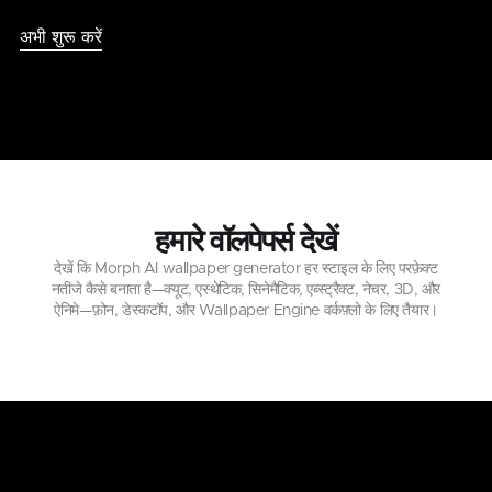
अभी शुरू करें
हमारे वॉलपेपर्स देखें
देखें कि Morph AI wallpaper generator हर स्टाइल के लिए परफ़ेक्ट
नतीजे कैसे बनाता है—क्यूट, एस्थेटिक, सिनेमैटिक, एब्स्ट्रैक्ट, नेचर, 3D, और
ऐनिमे—फ़ोन, डेस्कटॉप, और Wallpaper Engine वर्कफ़्लो के लिए तैयार।