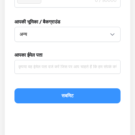
0
/ 50000
आपकी भूमिका / बैकग्राउंड
अन्य
आपका ईमेल पता
सबमिट