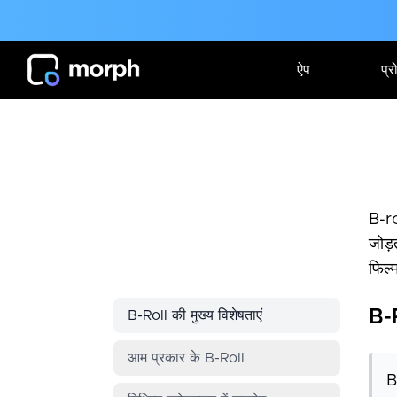
ऐप
प्र
B-rol
जोड़
फिल्
B-R
B-Roll की मुख्य विशेषताएं
आम प्रकार के B-Roll
B