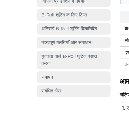
विभिन्न प्रोडक्शन में उपयोग
B-Roll शूटिंग के लिए टिप्स
अनिवार्य B-Roll शूटिंग दिशानिर्देश
कथ
सं
महत्वपूर्ण गलतियाँ और समाधान
दृश
गुणवत्ता वाले B-Roll फुटेज प्राप्त
करना
त
समापन
आम 
संबंधित लेख
चलिए
स