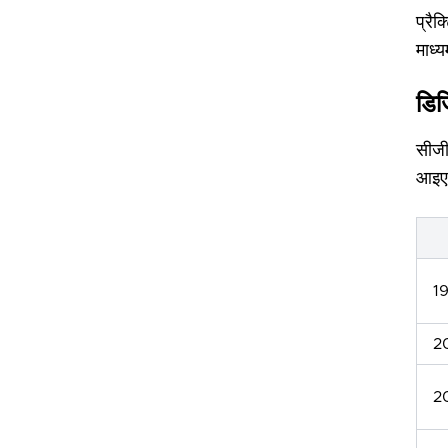
प्रै
माध्य
डिज
सीजी
आइए 
1
2
2