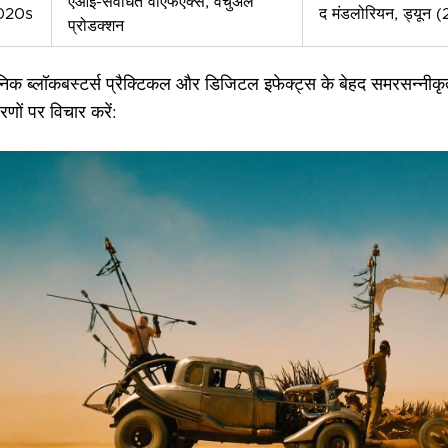
एआई-संवर्धित वीएफएक्स, वर्चुअल
020s
द मंडलोरियन, ड्यून 
प्रोडक्शन
िक ब्लॉकबस्टर्स प्रैक्टिकल और डिजिटल इफेक्ट्स के बेहद समरसन्नीकृत स
रणों पर विचार करें: