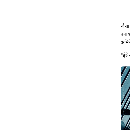
जैसा
बनाय
अभिने
"इंसे