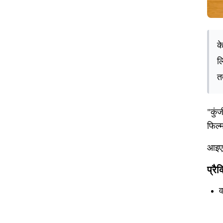
क
ल
त
"कुं
फिल्म
आइए प
प्रै
व