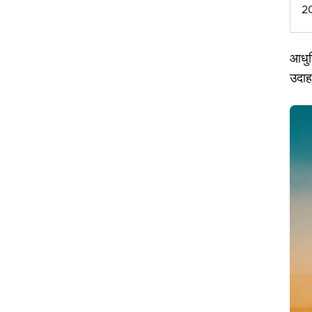
2
आधुन
उदाह